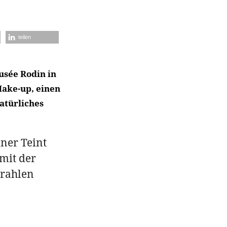
teilen
sée Rodin in
Make-up, einen
atürliches
iner Teint
mit der
trahlen