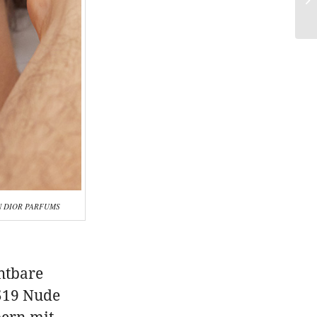
N DIOR PARFUMS
htbare
519 Nude
pern mit