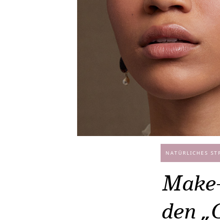
NATÜRLICHES ST
Make-
den „