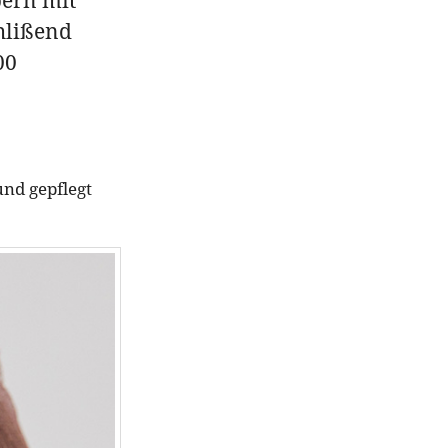
hlißend
00
und gepflegt