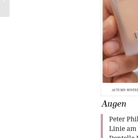
Antipodes®
AUTUMN-WINTER
Augen
Peter Phi
Linie am
Dentelle 