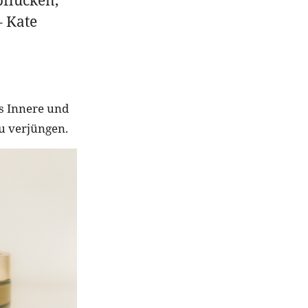
– Kate
s Innere und
u verjüngen.