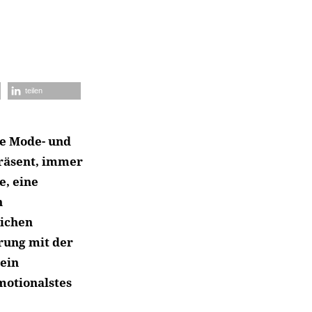
teilen
ne Mode- und
präsent, immer
e, eine
h
lichen
rung mit der
 ein
emotionalstes