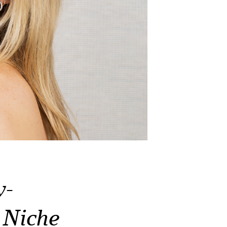
y-
 Niche