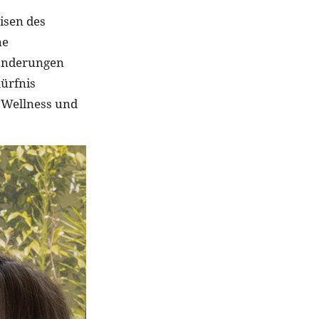
isen des
ne
eränderungen
dürfnis
s Wellness und