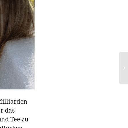
illiarden
r das
und Tee zu
pflücken,