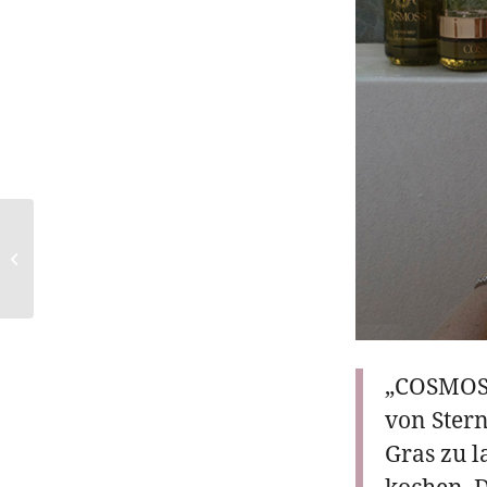
DIOR präsentiert: Miss
Dior Parfum
„COSMOSS
von Stern
Gras zu l
kochen. D