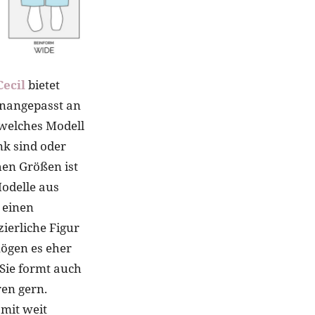
Cecil
bietet
enangepasst an
 welches Modell
nk sind oder
hen Größen ist
Modelle aus
 einen
ierliche Figur
ögen es eher
 Sie formt auch
ren gern.
 mit weit