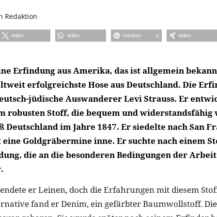
on
Redaktion
teilen
teilen
merken
teilen
0
 eine Erfindung aus Amerika, das ist allgemein bekan
tweit erfolgreichste Hose aus Deutschland. Die Erf
eutsch-jüdische Auswanderer Levi Strauss. Er entwic
m robusten Stoff, die bequem und widerstandsfähig 
eß Deutschland im Jahre 1847. Er siedelte nach San F
t eine Goldgräbermine inne. Er suchte nach einem Sto
dung, die an die besonderen Bedingungen der Arbeit
.
ndete er Leinen, doch die Erfahrungen mit diesem Stof
ternative fand er Denim, ein gefärbter Baumwollstoff. Di