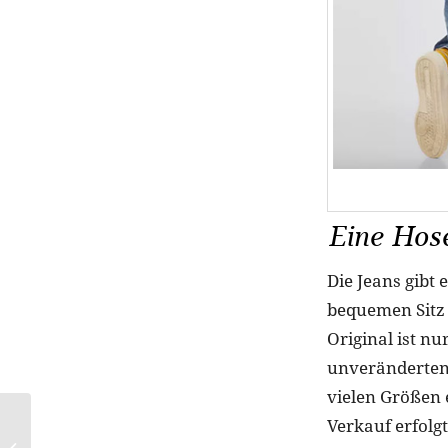
Eine Hose
Die Jeans gibt 
bequemen Sitz u
Original ist nu
unveränderten S
vielen Größen 
Tipps von Armani-
Verkauf erfol
Experte Michael