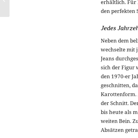
erhältlich. Fü
Latus: So gelingt das
Sommer-Make-up
den perfekten S
Jedes Jahrzeh
Neben dem beli
wechselte mit 
Jeans durchgese
sich der Figur
den 1970-er Ja
geschnitten, da
Karottenform. 
der Schnitt. De
bis heute als 
weiten Bein. 
Absätzen getra