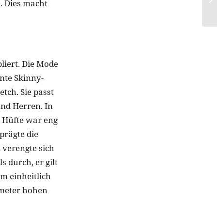
. Dies macht
liert. Die Mode
onte Skinny-
tch. Sie passt
und Herren. In
d Hüfte war eng
prägte die
 verengte sich
s durch, er gilt
m einheitlich
imeter hohen