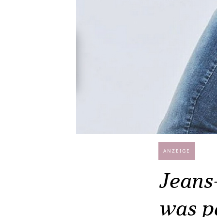
ANZEIGE
Jeans-
was p