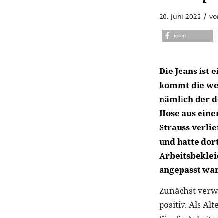
/
20. Juni 2022
v
teilen
Die Jeans ist
kommt die wel
nämlich der d
Hose aus eine
Strauss verli
und hatte dor
Arbeitsbeklei
angepasst war
Zunächst verwe
positiv. Als Al