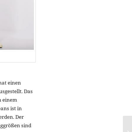
hat einen
sgestellt. Das
in einem
ans ist in
erden. Der
nggrößen sind