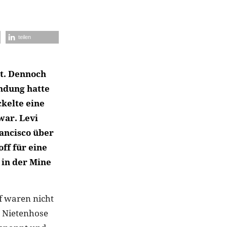
teilen
nt. Dennoch
indung hatte
kelte eine
war. Levi
rancisco über
ff für eine
 in der Mine
f waren nicht
e Nietenhose