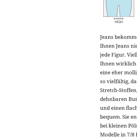
Jeans bekommen
Ihnen Jeans ni
jede Figur. Vie
Ihnen wirklich
eine eher moll
so vielfältig, 
Stretch-Stoffen
dehnbaren Bund
und einen flac
bequem. Sie ent
bei kleinen Pö
Modelle in 7/8