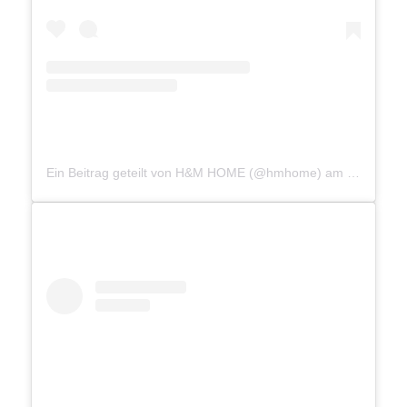
Ein Beitrag geteilt von H&M HOME (@hmhome)
am
Nov 10, 2