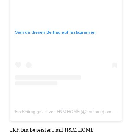
Sieh dir diesen Beitrag auf Instagram an
Ein Beitrag geteilt von H&M HOME (@hmhome)
am
Nov 10, 2
„Ich bin begeistert, mit H&M HOME