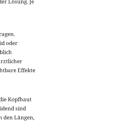
der Lösung. Je
ragen.
id oder
blich
rztlicher
htbare Effekte
die Kopfhaut
eidend sind
in den Längen,