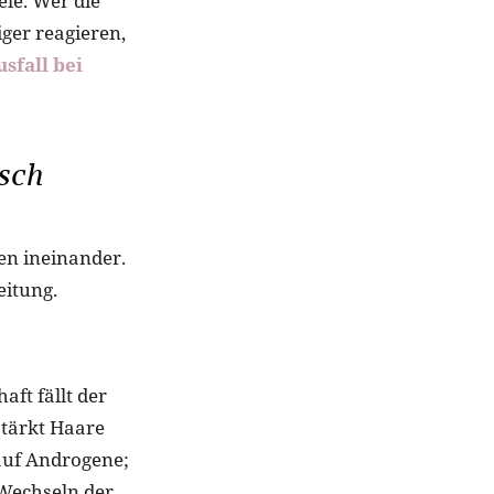
ele. Wer die
ger reagieren,
sfall bei
sch
en ineinander.
eitung.
ft fällt der
tärkt Haare
 auf Androgene;
 Wechseln der