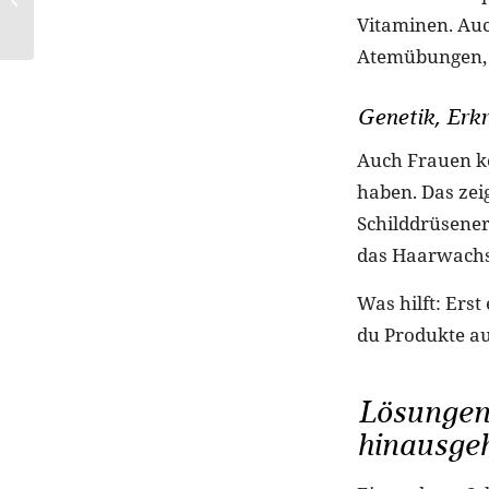
Vitaminen. Auc
Pinsa Romana
Atemübungen, fe
Genetik, Erk
Auch Frauen k
haben. Das ze
Schilddrüsen
das Haarwachs
Was hilft: Ers
du Produkte au
Lösungen,
hinausge