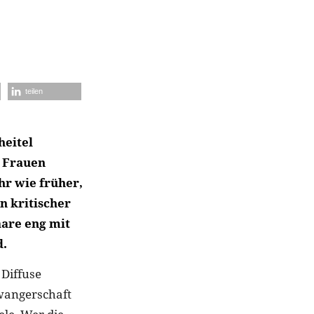
teilen
heitel
e Frauen
ehr wie früher,
n kritischer
aare eng mit
d.
 Diffuse
wangerschaft