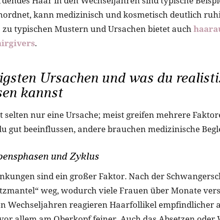
rdendes Haar in den Wechseljahren sind typische Beispi
inordnet, kann medizinisch und kosmetisch deutlich ruhi
os zu typischen Mustern und Ursachen bietet auch
haarau
airgivers
.
igsten Ursachen und was du realisti
sen kannst
t selten nur eine Ursache; meist greifen mehrere Faktor
du gut beeinflussen, andere brauchen medizinische Begl
ensphasen und Zyklus
ungen sind ein großer Faktor. Nach der Schwangerscha
zmantel“ weg, wodurch viele Frauen über Monate vers
den Wechseljahren reagieren Haarfollikel empfindlicher
vor allem am Oberkopf feiner. Auch das Absetzen oder