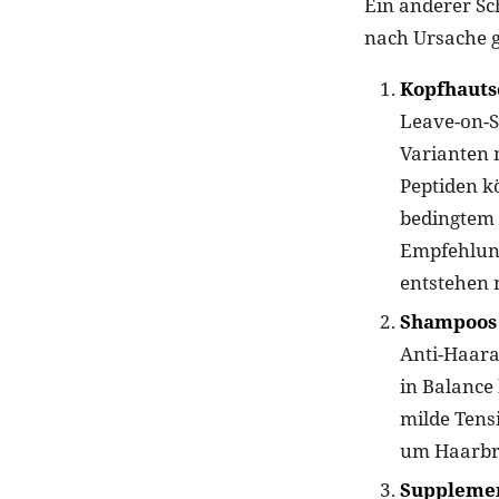
Ein anderer Sch
nach Ursache g
Kopfhauts
Leave-on-S
Varianten 
Peptiden k
bedingtem 
Empfehlung
entstehen 
Shampoos 
Anti-Haara
in Balance
milde Tensi
um Haarbr
Supplemen