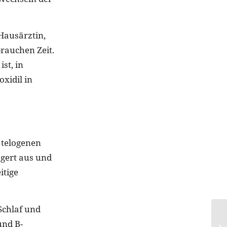
 Hausärztin,
rauchen Zeit.
st, in
xidil in
 telogenen
ögert aus und
itige
Schlaf und
und B-