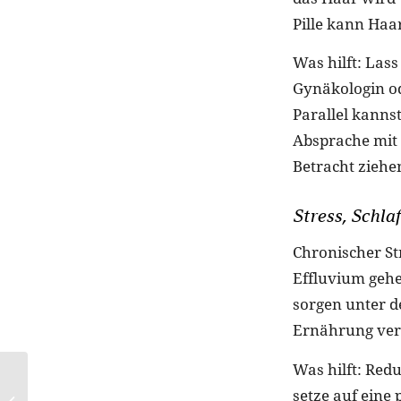
Pille kann Haa
Was hilft: Las
Gynäkologin o
Parallel kannst
Absprache mit 
Betracht ziehe
Stress, Schla
Chronischer St
Effluvium gehe
sorgen unter d
Ernährung vers
Was hilft: Redu
Rezepte für ein
setze auf eine
schnelles Abendessen: