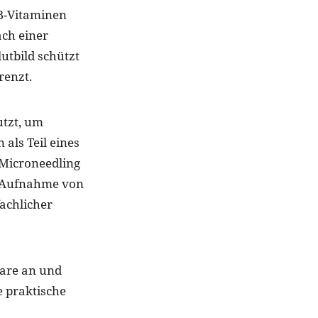
B-Vitaminen
ach einer
utbild schützt
renzt.
utzt, um
 als Teil eines
Microneedling
e Aufnahme von
fachlicher
aare an und
e praktische