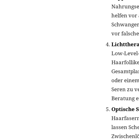
Nahrungser
helfen vor
Schwangers
vor falsch
Lichtther
Low-Level-
Haarfollike
Gesamtpla
oder einem
Seren zu v
Beratung e
Optische S
Haarfasern
lassen Sche
Zwischenlö