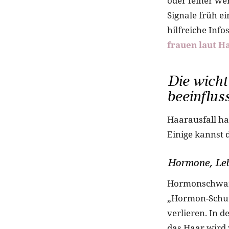
oder feiner we
Signale früh e
hilfreiche Inf
frauen laut H
Die wicht
beeinflus
Haarausfall ha
Einige kannst 
Hormone, Leb
Hormonschwank
„Hormon-Schut
verlieren. In 
das Haar wird 