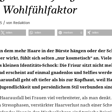
 Wohlfühlfaktor
/
25
von
Redaktion
teilen
teilen
merken
teilen
0
n dem mehr Haare in der Bürste hängen oder der Sc
ter wirkt, fühlt sich selten „nur kosmetisch“ an. Viel
s kleinen Identitäts-Schock: Die Frisur sitzt nicht m
Bad erscheint auf einmal gnadenlos und Selfies werde
arausfall geht oft tiefer als bis zur Kopfhaut, weil H
 Jugendlichkeit und persönlichem Stil verbunden sin
t Haarausfall bei Frauen viel verbreiteter, als man denkt.
Stressphasen, verstärkter Haarverlust nach einer Sch