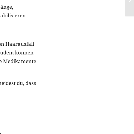
gänge,
abilisieren.
en Haarausfall
 Zudem können
e Medikamente
eidest du, dass