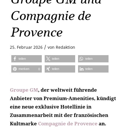
Compagnie de
Provence
/
25. Februar 2026
von
Redaktion
teilen
teilen
teilen
merken
teilen
teilen
0
Groupe GM
, der weltweit führende
Anbieter von Premium-Amenities, kündigt
eine neue exklusive Hotellinie in
Zusammenarbeit mit der französischen
Kultmarke
Compagnie de Provence
an.