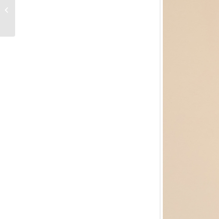
L54 – Serum zur
Aktivierung der
Bräunung