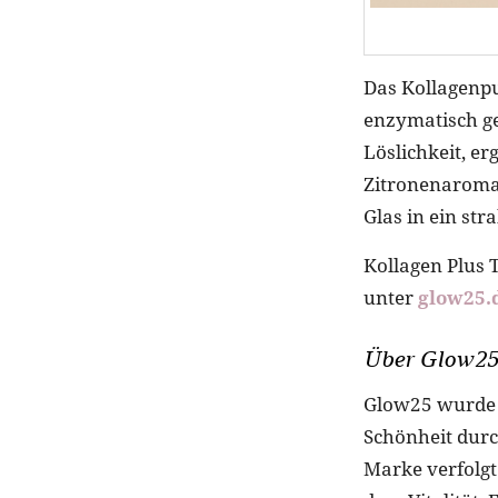
Das Kollagenpu
enzymatisch ge
Löslichkeit, er
Zitronenaroma.
Glas in ein str
Kollagen Plus 
unter
glow25.
Über Glow2
Glow25 wurde 2
Schönheit durc
Marke verfolgt