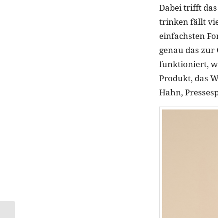
Dabei trifft d
trinken fällt 
einfachsten For
genau das zur 
funktioniert, 
Produkt, das W
Hahn, Presses
Typology präsentiert