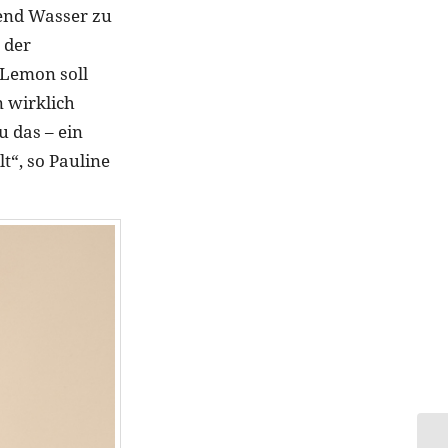
hend Wasser zu
 der
 Lemon soll
 wirklich
u das – ein
“, so Pauline