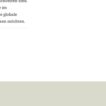
chönheit sind.
e im
e globale
rken möchten.