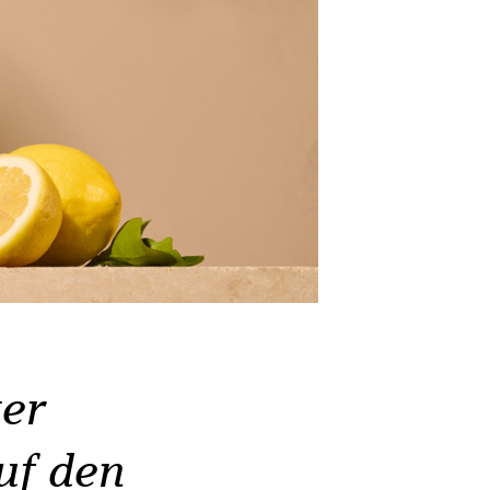
er
uf den