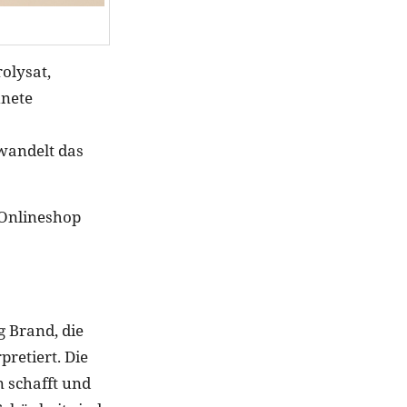
olysat,
hnete
rwandelt das
 Onlineshop
g Brand, die
retiert. Die
 schafft und