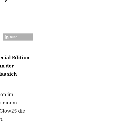
teilen
cial Edition
in der
as sich
ion im
h einem
 Glow25 die
t.