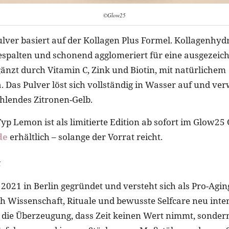
©Glow25
lver basiert auf der Kollagen Plus Formel. Kollagenhydr
spalten und schonend agglomeriert für eine ausgezeic
gänzt durch Vitamin C, Zink und Biotin, mit natürlichem
 Das Pulver löst sich vollständig in Wasser auf und ve
ahlendes Zitronen-Gelb.
Typ Lemon ist als limitierte Edition ab sofort im Glow25
de
erhältlich – solange der Vorrat reicht.
5
021 in Berlin gegründet und versteht sich als Pro-Agin
h Wissenschaft, Rituale und bewusste Selfcare neu interp
 die Überzeugung, dass Zeit keinen Wert nimmt, sondern