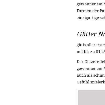
gewonnenem Mi
Formen der Part
einzigartige s
Glitter Na
gittis allerers
mit bis zu 81,
Der Glitzereff
gewonnenem Mic
auch als schi
Gefühl spieler