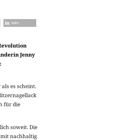
teilen
Revolution
ünderin Jenny
:
als es scheint.
litzernagellack
 für die
lich soweit. Die
 mit nachhaltig