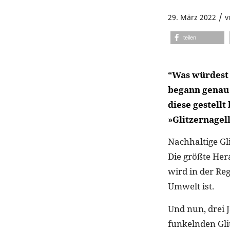
/
29. März 2022
v
teilen
“Was würdest 
begann genau m
diese gestellt
»Glitzernagel
Nachhaltige Gli
Die größte He
wird in der Rege
Umwelt ist.
Und nun, drei J
funkelnden Gli