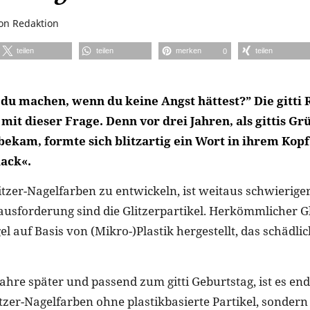
on
Redaktion
teilen
teilen
merken
teilen
0
du machen, wenn du keine Angst hättest?” Die gitti 
it dieser Frage. Denn vor drei Jahren, als gittis Gr
 bekam, formte sich blitzartig ein Wort in ihrem Kopf
lack«.
tzer-Nagelfarben zu entwickeln, ist weitaus schwieriger 
rausforderung sind die Glitzerpartikel. Herkömmlicher G
l auf Basis von (Mikro-)Plastik hergestellt, das schädlich
ahre später und passend zum gitti Geburtstag, ist es end
tzer-Nagelfarben ohne plastikbasierte Partikel, sondern