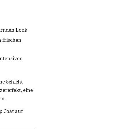
zernden Look.
n frischen
intensiven
ine Schicht
zereffekt, eine
en.
p Coat auf