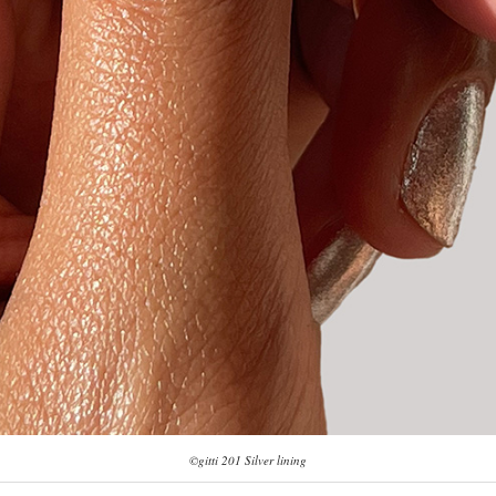
©gitti 201 Silver lining