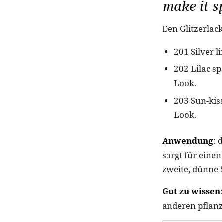
make it s
Den Glitzerlac
201 Silver l
202 Lilac sp
Look.
203 Sun-kiss
Look.
Anwendung
: 
sorgt für eine
zweite, dünne 
Gut zu wissen
anderen pflanz