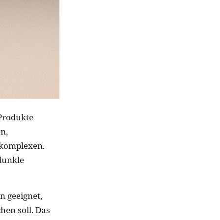
 Produkte
n,
dkomplexen.
dunkle
n geeignet,
hen soll. Das