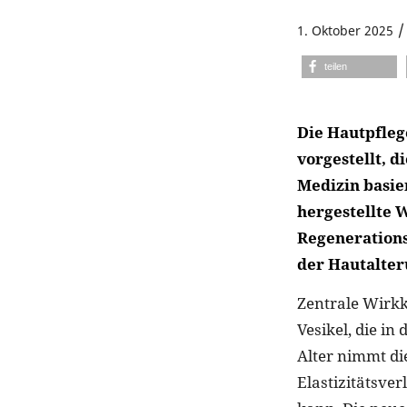
/
1. Oktober 2025
teilen
Die Hautpfleg
vorgestellt, 
Medizin basie
hergestellte 
Regenerationsp
der Hautalter
Zentrale Wirk
Vesikel, die i
Alter nimmt di
Elastizitätsve