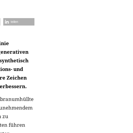
teilen
inie
generativen
synthetisch
ions- und
are Zeichen
verbessern.
mbranumhüllte
it zunehmendem
n zu
lten führen