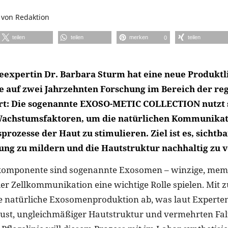
von
Redaktion
teilen
teilen
merken
teilen
0
eexpertin Dr. Barbara Sturm hat eine neue Produktl
die auf zwei Jahrzehnten Forschung im Bereich der re
rt: Die sogenannte EXOSO-METIC COLLECTION nutzt 
Wachstumsfaktoren, um die natürlichen Kommunikat
rozesse der Haut zu stimulieren. Ziel ist es, sichtb
ung zu mildern und die Hautstruktur nachhaltig zu 
komponente sind sogenannte Exosomen – winzige, me
n der Zellkommunikation eine wichtige Rolle spielen. M
e natürliche Exosomenproduktion ab, was laut Experte
rlust, ungleichmäßiger Hautstruktur und vermehrten Fa