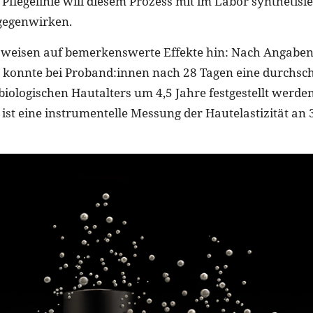
Pflegelinie will diesem Prozess mit im Labor synthetisi
gegenwirken.
s weisen auf bemerkenswerte Effekte hin: Nach Angaben
onnte bei Proband:innen nach 28 Tagen eine durchsch
biologischen Hautalters um 4,5 Jahre festgestellt werde
ist eine instrumentelle Messung der Hautelastizität an 3