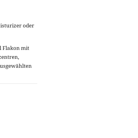
isturizer oder
l Flakon mit
zentren,
ausgewählten