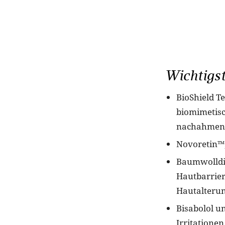
Wichtigst
BioShield T
biomimetisch
nachahmen, 
Novoretin™,
Baumwolldis
Hautbarriere
Hautalterun
Bisabolol u
Irritatione