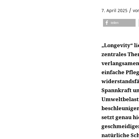
/
7. April 2025
vo
teilen
„Longevity“ li
zentrales The
verlangsamen 
einfache Pfleg
widerstandsfä
Spannkraft un
Umweltbelastu
beschleunigen
setzt genau hi
geschmeidiger
natürliche Sc