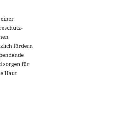
 einer
reschutz-
chen
zlich fördern
sspendende
 sorgen für
ie Haut