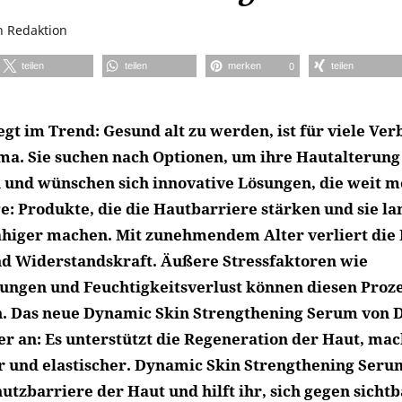
n
Redaktion
teilen
teilen
merken
teilen
0
egt im Trend: Gesund alt zu werden, ist für viele Ve
ma. Sie suchen nach Optionen, um ihre Hautalterung
und wünschen sich innovative Lösungen, die weit me
e: Produkte, die die Hautbarriere stärken und sie la
higer machen. Mit zunehmendem Alter verliert die 
d Widerstandskraft. Äußere Stressfaktoren wie
ngen und Feuchtigkeitsverlust können diesen Proze
. Das neue Dynamic Skin Strengthening Serum von 
er an: Es unterstützt die Regeneration der Haut, mac
 und elastischer. Dynamic Skin Strengthening Serum
hutzbarriere der Haut und hilft ihr, sich gegen sicht