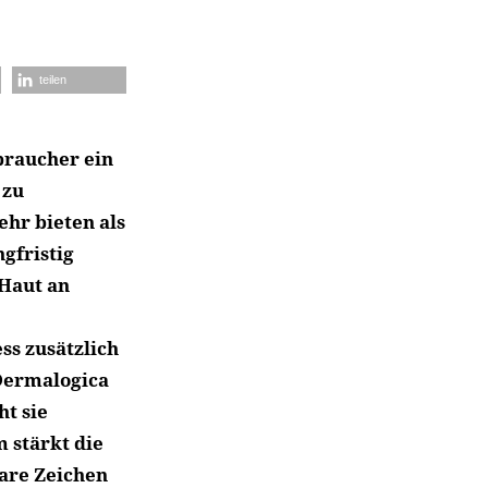
teilen
rbraucher ein
 zu
hr bieten als
ngfristig
Haut an
ss zusätzlich
Dermalogica
ht sie
 stärkt die
bare Zeichen