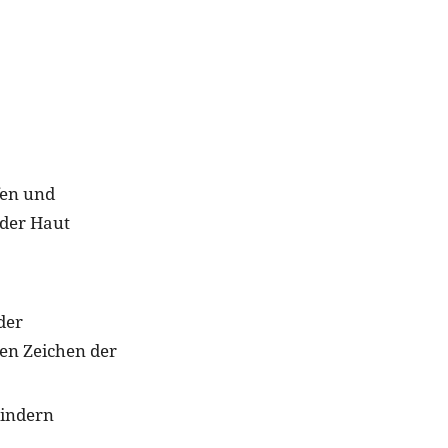
fen und
 der Haut
der
ren Zeichen der
lindern