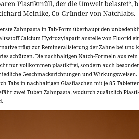
ren Plastikmüll, der die Umwelt belastet“, b
ichard Meinike, Co-Gründer von Natchlabs.
s erste Zahnpasta in Tab-Form überhaupt den unbedenkl
ltsstoff Calcium Hydroxylapatit anstelle von Fluorid ein
native trägt zur Remineralisierung der Zähne bei und 
ries schützen. Die nachhaltigen Natch-Formeln aus rein 
icht nur vollkommen plastikfrei, sondern auch besonders
hiedliche Geschmacksrichtungen und Wirkungsweisen.
ch Tabs in nachhaltigen Glasflaschen mit je 85 Tabletten
efähr zwei Tuben Zahnpasta, wodurch zusätzlich Plasti
d.