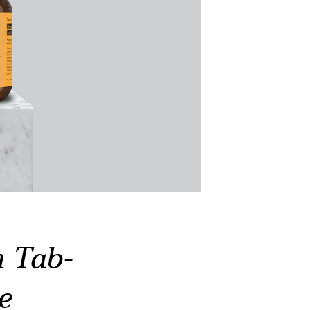
n Tab-
e