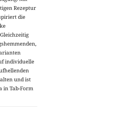
rtigen Rezeptur
piriert die
ike
Gleichzeitig
dungshemmenden,
varianten
f individuelle
aufhellenden
alten und ist
ta in Tab-Form