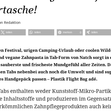
rtasche!
on
Redaktion
teilen
teilen
merken
teilen
0
n Festival, urigen Camping-Urlaub oder coolen Wild-
nd vegane Zahnpasta in Tab-Form von Natch sorgt in d
s sauberste und frischeste Mundgefühl aller Zeiten. 
eien Tabs nebenbei auch noch die Umwelt und sind su
des Handgepäck passen – Plastik Flight Bag adé.
abs enthalten weder Kunststoff-Mikro-Partik
e Inhaltsstoffe und produzieren im Gegensat
erkömmlichen Zahnpflegeprodukten auch ke