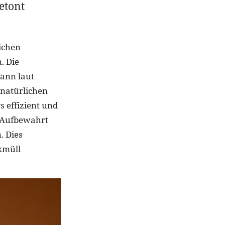
etont
ichen
. Die
kann laut
natürlichen
 effizient und
 Aufbewahrt
. Dies
kmüll