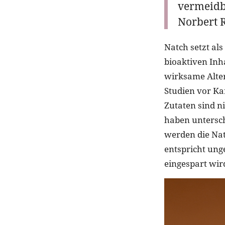
vermeidba
Norbert R
Natch setzt al
bioaktiven Inha
wirksame Alter
Studien vor Ka
Zutaten sind n
haben untersc
werden die Nat
entspricht ung
eingespart wir