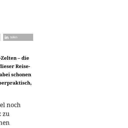
teilen
Zelten – die
ieser Reise-
Dabei schonen
perpraktisch,
el noch
z zu
inen