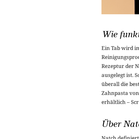
Wie funkt
Ein Tab wird i
Reinigungsprod
Rezeptur der N
ausgelegt ist. 
überall die be
Zahnpasta von 
erhältlich – 
Über Nat
Natch definier