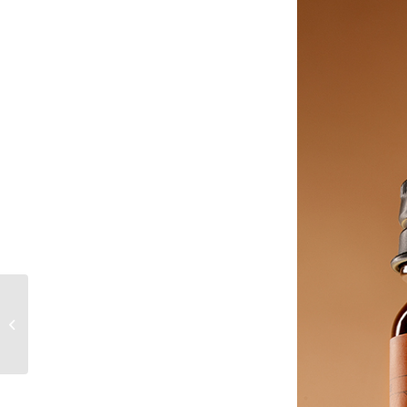
Mionetto Prosecco x
Campari:
Sommerliches
Aperitivo-Rezept