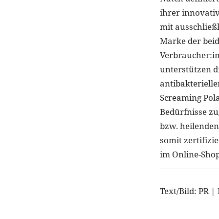
ihrer innovati
mit ausschließl
Marke der beid
Verbraucher:in
unterstützen 
antibakteriell
Screaming Pola
Bedürfnisse z
bzw. heilenden 
somit zertifizi
im Online-Sho
Text/Bild: PR |