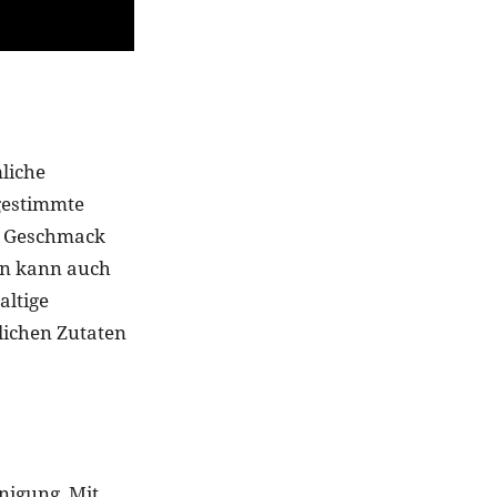
liche
bgestimmte
en Geschmack
ern kann auch
altige
lichen Zutaten
nigung. Mit