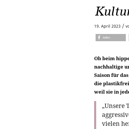
Kultu
/
19. April 2023
v
teilen
Ob beim hippe
nachhaltige u
Saison für da
die plastikfr
weil sie in je
„Unsere T
aggressiv
vielen h