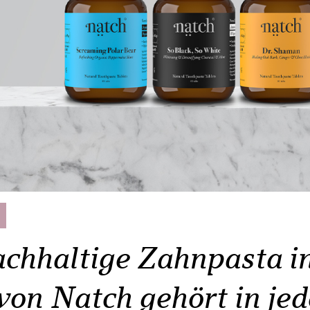
achhaltige Zahnpasta i
on Natch gehört in jed