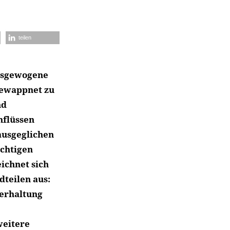
teilen
ausgewogene
gewappnet zu
nd
nflüssen
ausgeglichen
ichtigen
ichnet sich
dteilen aus:
terhaltung
weitere