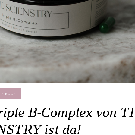
TY BOOST
riple B-Complex von 
STRY ist da!