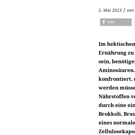
/
2. Mai 2023
vo
teilen
Im hektischen
Ernährung zu 
sein, benötig
Aminosäuren. 
konfrontiert,
werden müssen
Nährstoffen v
durch eine ei
Brokkoli, Brau
eines normal
Zellulosekaps