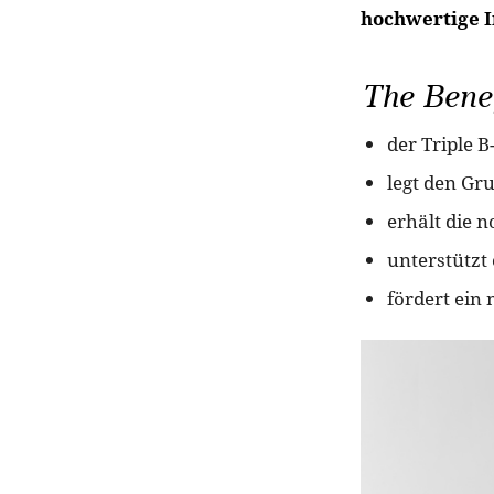
hochwertige I
The Benef
der Triple 
legt den Gr
erhält die
unterstütz
fördert ein