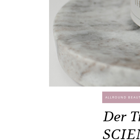
ALLROUND BEAU
Der T
SCIEN