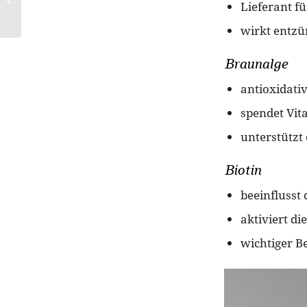
Lieferant fü
so bekommst du die
Traummähne, die...
wirkt entzü
Braunalge
antioxidati
spendet Vit
unterstützt
Biotin
beeinflusst
aktiviert d
wichtiger B