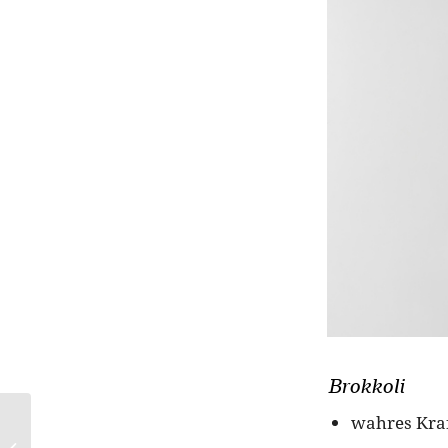
Brokkoli
Langes, dichtes Haar
wahres Kra
im Handumdrehen –