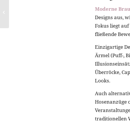
Moderne Brau
Kreative Schminktipps
für gelungene Fotos
Designs aus, wi
Fokus liegt au
fließende Bew
Einzigartige D
Ärmel (Puff-, B
Illusionseinsä
Überröcke, Cap
Looks.
Auch alternati
Hosenanzüge od
Veranstaltunge
traditionellen 