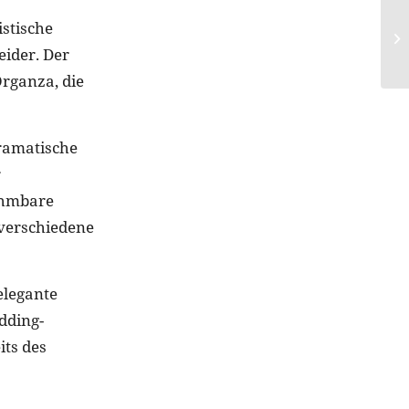
stische
eider. Der
Organza, die
Dramatische
r
nehmbare
 verschiedene
elegante
dding-
its des