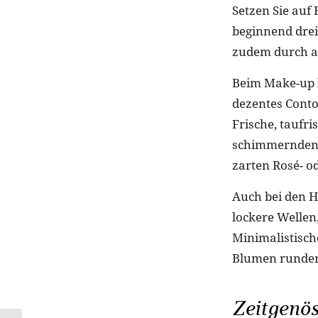
Setzen Sie auf
beginnend drei
zudem durch au
Beim Make-up l
dezentes Conto
Frische, taufri
schimmernden 
zarten Rosé- o
Auch bei den H
lockere Wellen
Minimalistisch
Blumen runden
Zeitgenös