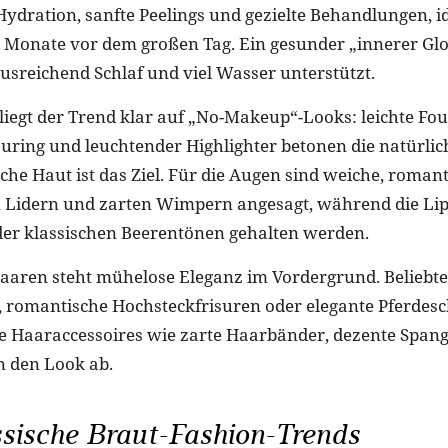
 Hydration, sanfte Peelings und gezielte Behandlungen, 
 Monate vor dem großen Tag. Ein gesunder „innerer Gl
sreichend Schlaf und viel Wasser unterstützt.
iegt der Trend klar auf „No-Makeup“-Looks: leichte Fo
uring und leuchtender Highlighter betonen die natürlic
sche Haut ist das Ziel. Für die Augen sind weiche, roman
Lidern und zarten Wimpern angesagt, während die Lip
der klassischen Beerentönen gehalten werden.
aaren steht mühelose Eleganz im Vordergrund. Beliebte 
, romantische Hochsteckfrisuren oder elegante Pferdes
e Haaraccessoires wie zarte Haarbänder, dezente Spang
 den Look ab.
sische Braut-Fashion-Trends