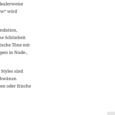
idealerweise
ow“ wird
undation,
he Schönheit.
tische Töne mit
pen in Nude-,
Styles sind
chwänze.
en oder frische