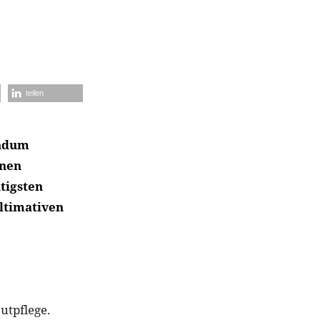
teilen
undum
inen
tigsten
ultimativen
utpflege.