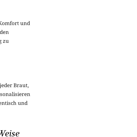
 Komfort und
 den
g zu
jeder Braut,
rsonalisieren
entisch und
Weise