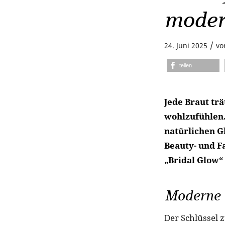
moder
/
24. Juni 2025
v
teilen
Jede Braut tr
wohlzufühlen.
natürlichen G
Beauty- und F
„Bridal Glow“
Moderne 
Der Schlüssel 