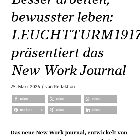
bewusster leben:
LEUCHTTURM191
präsentiert das
New Work Journal
/
25. März 2026
von
Redaktion
teilen
teilen
teilen
merken
teilen
teilen
0
Das neue New Work Journal, entwickelt von