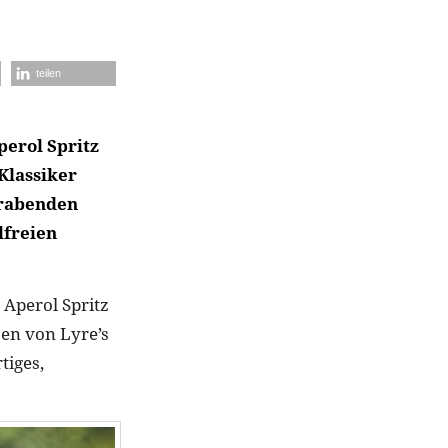
teilen
perol Spritz
Klassiker
erabenden
lfreien
 Aperol Spritz
en von Lyre’s
tiges,