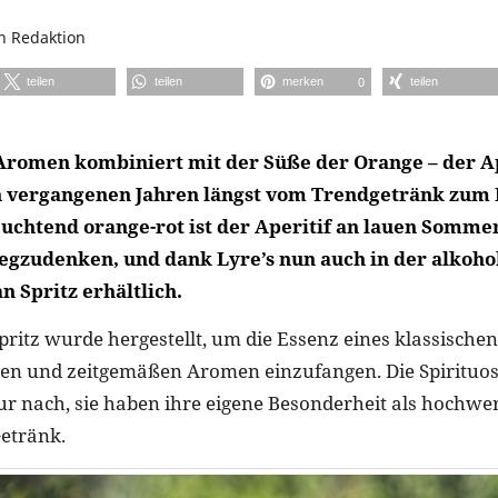
on
Redaktion
teilen
teilen
merken
teilen
0
-Aromen kombiniert mit der Süße der Orange – der A
en vergangenen Jahren längst vom Trendgetränk zum 
euchtend orange-rot ist der Aperitif an lauen Somm
zudenken, und dank Lyre’s nun auch in der alkoho
an Spritz erhältlich.
Spritz wurde hergestellt, um die Essenz eines klassischen
en und zeitgemäßen Aromen einzufangen. Die Spirituos
r nach, sie haben ihre eigene Besonderheit als hochwer
Getränk.