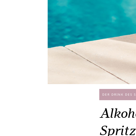
DER DRINK DES 
Alkoho
Spritz