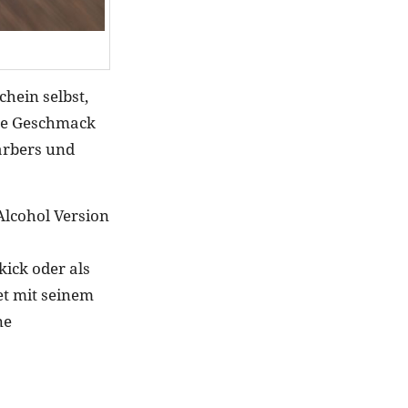
chein selbst,
ige Geschmack
arbers und
Alcohol Version
kick oder als
tet mit seinem
ne