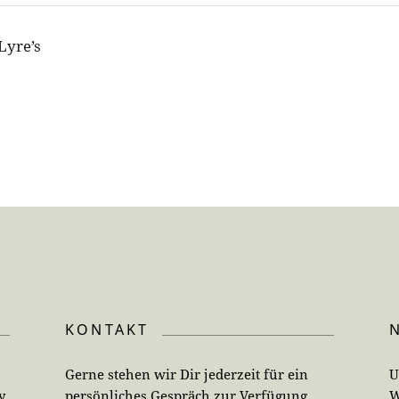
 Lyre’s
KONTAKT
Gerne stehen wir Dir jederzeit für ein
U
y
persönliches Gespräch zur Verfügung.
W