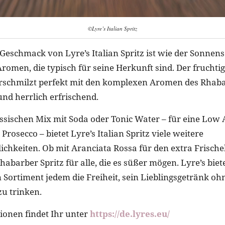
©Lyre’s Italian Spritz
Geschmack von Lyre’s Italian Spritz ist wie der Sonnens
Aromen, die typisch für seine Herkunft sind. Der frucht
rschmilzt perfekt mit den komplexen Aromen des Rhab
und herrlich erfrischend.
sischen Mix mit Soda oder Tonic Water – für eine Low 
Prosecco – bietet Lyre’s Italian Spritz viele weitere
ichkeiten. Ob mit Aranciata Rossa für den extra Frische
habarber Spritz für alle, die es süßer mögen. Lyre’s bie
Sortiment jedem die Freiheit, sein Lieblingsgetränk oh
u trinken.
onen findet Ihr unter
https://de.lyres.eu/