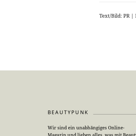
Text/Bild: PR |
BEAUTYPUNK
Wir sind ein unabhängiges Online-
Magazin und lieben alles, was mit Beaut