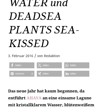
WATER und
DEADSEA
PLANTS SEA-
KISSED
/
3. Februar 2016
von
Redaktion
teilen
teilen
teilen
merken
teilen
teilen
0
Das neue Jahr hat kaum begonnen, da
entführt
AHAVA
an eine einsame Lagune
mit kristallklarem Wasser, blütenweißem